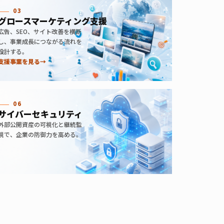
03
グロースマーケティング支援
広告、SEO、サイト改善を横断
し、事業成長につながる流れを
設計する。
支援事業を見る
→
06
サイバーセキュリティ
外部公開資産の可視化と継続監
視で、企業の防御力を高める。