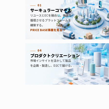
01
サーキュラーコマース
リユースとECを融合し、価値を
循環させるプラットフォームを
構築する。
PRICE BASE事業を見る
→
04
プロダクトクリエーション
市場インサイトを活かして製品
を企画・製造し、D2Cで届ける。